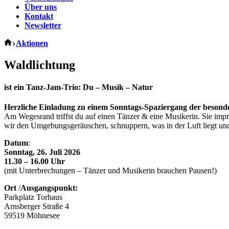
Über uns
Kontakt
Newsletter
Start
Aktionen
Waldlichtung
ist ein Tanz-Jam-Trio: Du – Musik – Natur
Herzliche Einladung zu einem Sonntags-Spaziergang der besond
Am Wegesrand triffst du auf einen Tänzer & eine Musikerin. Sie imp
wir den Umgebungsgeräuschen, schnuppern, was in der Luft liegt u
Datum
:
Sonntag, 26. Juli 2026
11.30 – 16.00 Uhr
(mit Unterbrechungen – Tänzer und Musikerin brauchen Pausen!)
Ort
/
Ausgangspunkt:
Parkplatz Torhaus
Arnsberger Straße 4
59519 Möhnesee