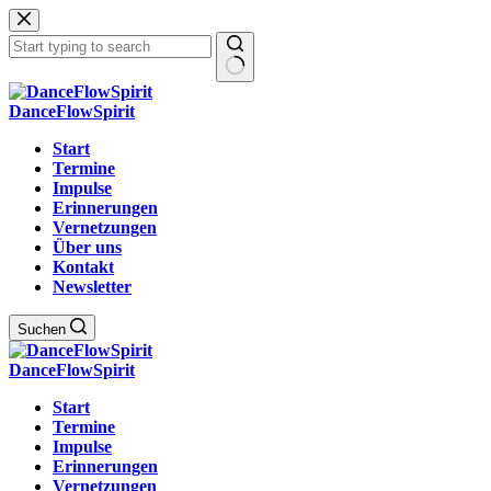
Zum
Inhalt
springen
Keine
Ergebnisse
DanceFlowSpirit
Start
Termine
Impulse
Erinnerungen
Vernetzungen
Über uns
Kontakt
Newsletter
Suchen
DanceFlowSpirit
Start
Termine
Impulse
Erinnerungen
Vernetzungen