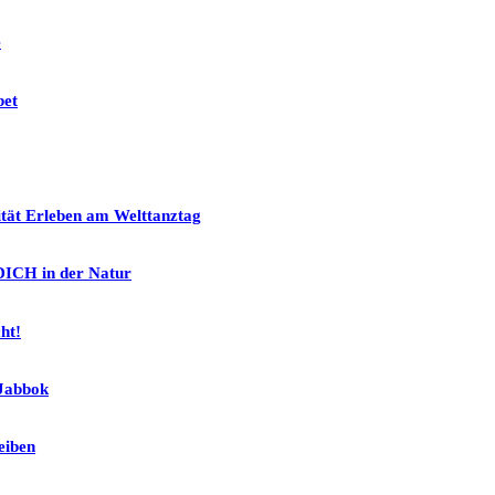
e
bet
ität Erleben am Welttanztag
ICH in der Natur
ht!
Jabbok
eiben