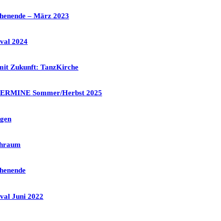
chenende – März 2023
ival 2024
mit Zukunft: TanzKirche
 TERMINE Sommer/Herbst 2025
egen
chraum
chenende
ival Juni 2022