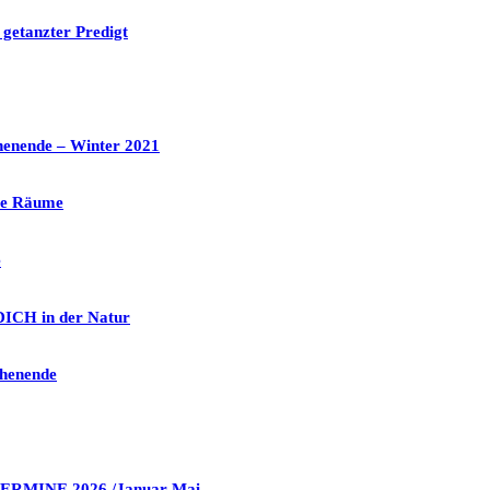
 getanzter Predigt
henende – Winter 2021
die Räume
e
ICH in der Natur
chenende
TERMINE 2026 /Januar-Mai