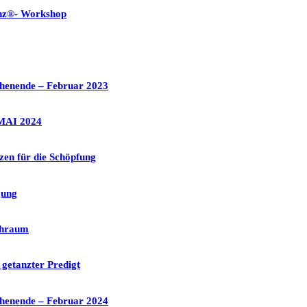
anz®- Workshop
henende – Februar 2023
MAI 2024
zen für die Schöpfung
gung
chraum
 getanzter Predigt
henende – Februar 2024