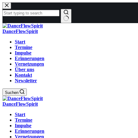
Zum
Inhalt
springen
Keine
Ergebnisse
DanceFlowSpirit
Start
Termine
Impulse
Erinnerungen
Vernetzungen
Über uns
Kontakt
Newsletter
Suchen
DanceFlowSpirit
Start
Termine
Impulse
Erinnerungen
Vernetzungen