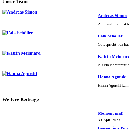
Unser Team
Andreas Simon
Andreas Simon ist f
Falk Schöller
Gott spricht: Ich h
Katrin Meinhar
Als Frauenreferenti
Hanna Agurski
Hanna Agurski kan
Weitere Beiträge
Moment mal!
30. April 2025
Bewegt in’s Woc