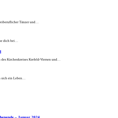
reiberuflicher Tänzer und…
abe dich bei…
d
n des Kirchenkreises Krefeld-Viersen und…
n sich ein Leben…
henende – Januar 2024