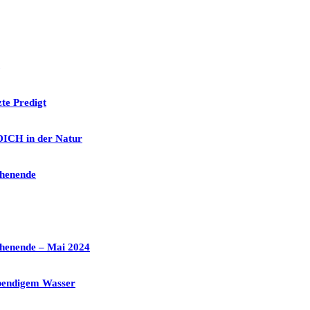
te Predigt
ICH in der Natur
chenende
chenende – Mai 2024
ebendigem Wasser