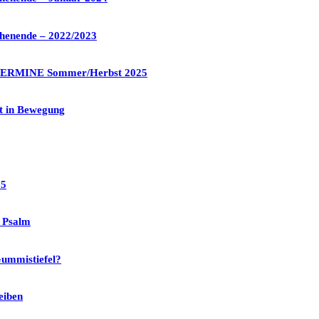
henende – 2022/2023
 TERMINE Sommer/Herbst 2025
gt in Bewegung
25
 Psalm
ummistiefel?
eiben