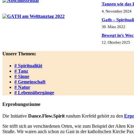
Tanzen wie das L
4. November 2024
Gath – Spiritual
30. März 2022
Bewegt in’s Wo
12. Oktober 2025
Unsere Themen:
# Spiritualität
# Tanz
# Sinne
# Gemeinschaft
# Natur
# Lebensübergänge
Erprobungsräume
Die Initiative
Dance.Flow.Spirit
rundum Krefeld gehört zu den
Erpr
Sie trifft sich an verschiedenen Orten, wie zum Beispiel der Alten K
Straße. Wir waren auch schon zu Gast in der katholischen Kirche Pax C