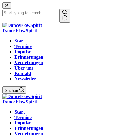
Zum
Inhalt
springen
Keine
Ergebnisse
DanceFlowSpirit
Start
Termine
Impulse
Erinnerungen
Vernetzungen
Über uns
Kontakt
Newsletter
Suchen
DanceFlowSpirit
Start
Termine
Impulse
Erinnerungen
Vernetzungen