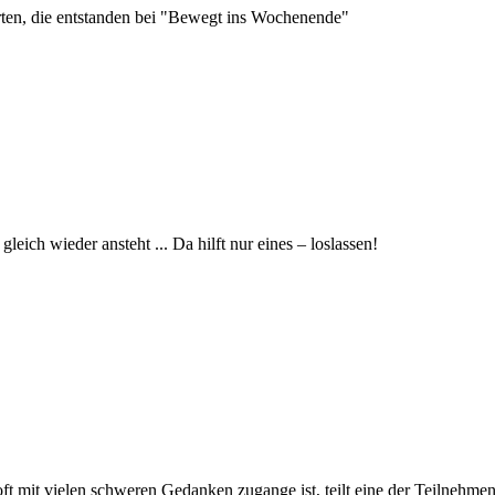
orten, die entstanden bei "Bewegt ins Wochenende"
eich wieder ansteht ... Da hilft nur eines – loslassen!
t oft mit vielen schweren Gedanken zugange ist, teilt eine der Teilnehme