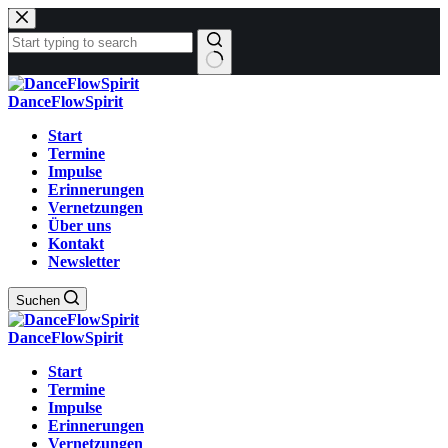
Zum
Inhalt
springen
Keine
Ergebnisse
DanceFlowSpirit
Start
Termine
Impulse
Erinnerungen
Vernetzungen
Über uns
Kontakt
Newsletter
Suchen
DanceFlowSpirit
Start
Termine
Impulse
Erinnerungen
Vernetzungen