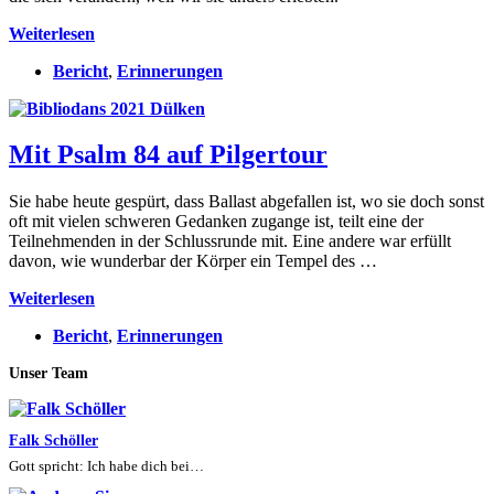
Gath
Weiterlesen
–
Bericht
,
Erinnerungen
Spiritualität
Erleben
am Welttanztag
Mit Psalm 84 auf Pilgertour
Sie habe heute gespürt, dass Ballast abgefallen ist, wo sie doch sonst
oft mit vielen schweren Gedanken zugange ist, teilt eine der
Teilnehmenden in der Schlussrunde mit. Eine andere war erfüllt
davon, wie wunderbar der Körper ein Tempel des …
Mit
Weiterlesen
Psalm
Bericht
,
Erinnerungen
84
auf Pilgertour
Unser Team
Falk Schöller
Gott spricht: Ich habe dich bei…