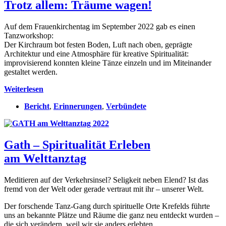
Trotz allem: Träume wagen!
Auf dem Frauenkirchentag im September 2022 gab es einen
Tanzworkshop:
Der Kirchraum bot festen Boden, Luft nach oben, geprägte
Architektur und eine Atmosphäre für kreative Spiritualität:
improvisierend konnten kleine Tänze einzeln und im Miteinander
gestaltet werden.
Trotz
Weiterlesen
allem:
Bericht
,
Erinnerungen
,
Verbündete
Träume
wagen!
Gath – Spiritualität Erleben
am Welttanztag
Meditieren auf der Verkehrsinsel? Seligkeit neben Elend? Ist das
fremd von der Welt oder gerade vertraut mit ihr – unserer Welt.
Der forschende Tanz-Gang durch spirituelle Orte Krefelds führte
uns an bekannte Plätze und Räume die ganz neu entdeckt wurden –
die sich verändern, weil wir sie anders erlebten.