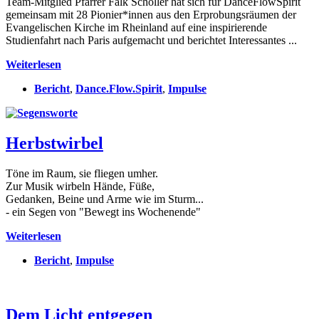
Team-Mitglied Pfarrer Falk Schöller hat sich für DanceFlowSpirit
gemeinsam mit 28 Pionier*innen aus den Erprobungsräumen der
Evangelischen Kirche im Rheinland auf eine inspirierende
Studienfahrt nach Paris aufgemacht und berichtet Interessantes ...
Paris
Weiterlesen
–
Bericht
,
Dance.Flow.Spirit
,
Impulse
eine
Stadt
evangelischer
Aufbrüche
Herbstwirbel
Töne im Raum, sie fliegen umher.
Zur Musik wirbeln Hände, Füße,
Gedanken, Beine und Arme wie im Sturm...
- ein Segen von "Bewegt ins Wochenende"
Herbstwirbel
Weiterlesen
Bericht
,
Impulse
Dem Licht entgegen