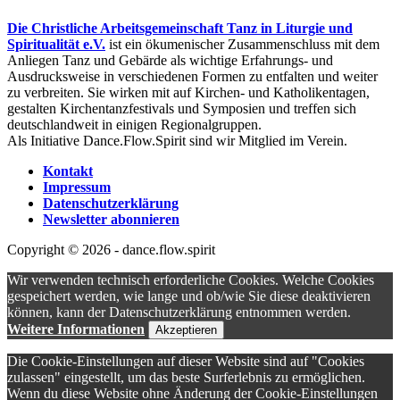
Die Christliche Arbeitsgemeinschaft Tanz in Liturgie und
Spiritualität e.V.
ist ein ökumenischer Zusammenschluss mit dem
Anliegen Tanz und Gebärde als wichtige Erfahrungs- und
Ausdrucksweise in verschiedenen Formen zu entfalten und weiter
zu verbreiten. Sie wirken mit auf Kirchen- und Katholikentagen,
gestalten Kirchentanzfestivals und Symposien und treffen sich
deutschlandweit in einigen Regionalgruppen.
Als Initiative Dance.Flow.Spirit sind wir Mitglied im Verein.
Kontakt
Impressum
Datenschutzerklärung
Newsletter abonnieren
Copyright © 2026 - dance.flow.spirit
Wir verwenden technisch erforderliche Cookies. Welche Cookies
gespeichert werden, wie lange und ob/wie Sie diese deaktivieren
können, kann der Datenschutzerklärung entnommen werden.
Weitere Informationen
Akzeptieren
Die Cookie-Einstellungen auf dieser Website sind auf "Cookies
zulassen" eingestellt, um das beste Surferlebnis zu ermöglichen.
Wenn du diese Website ohne Änderung der Cookie-Einstellungen